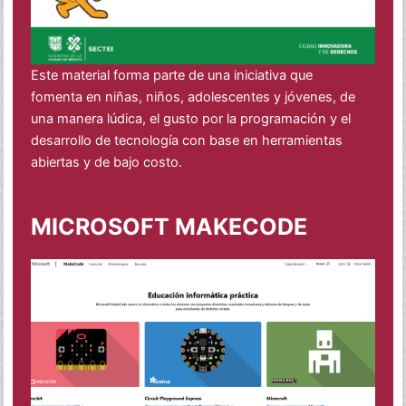
Este material forma parte de una iniciativa que
fomenta en niñas, niños, adolescentes y jóvenes, de
una manera lúdica, el gusto por la programación y el
desarrollo de tecnología con base en herramientas
abiertas y de bajo costo.
MICROSOFT MAKECODE