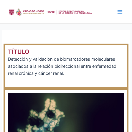
Ir
al
Main
contenido
Men
TÍTULO
Detección y validación de biomarcadores moleculares
asociados a la relación bidireccional entre enfermedad
renal crónica y cáncer renal.