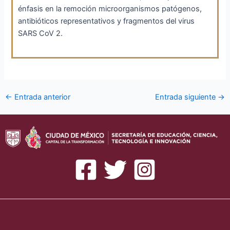
énfasis en la remoción microorganismos patógenos,
antibióticos representativos y fragmentos del virus
SARS CoV 2.
Navegación
←
Entrada anterior
Entrada siguiente
→
de
entradas